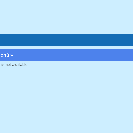
 chủ
»
 is not available