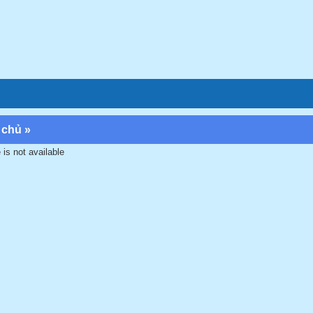
 chủ
»
 is not available