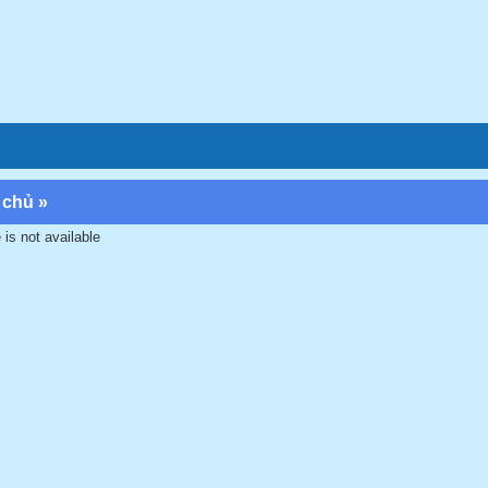
 chủ
»
 is not available