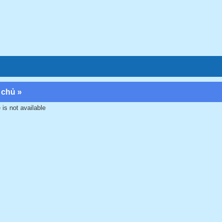
 chủ
»
 is not available